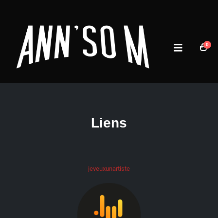
0
Liens
jeveuxunartiste