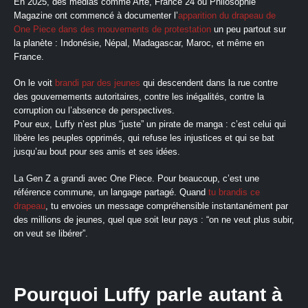
En 2025, des médias comme Arte, France 24 ou Philosophie
Magazine ont commencé à documenter l’
apparition du drapeau de
One Piece dans des mouvements de protestation
un peu partout sur
la planète : Indonésie, Népal, Madagascar, Maroc, et même en
France.​
On le voit
brandi par des jeunes
qui descendent dans la rue contre
des gouvernements autoritaires, contre les inégalités, contre la
corruption ou l’absence de perspectives.
Pour eux, Luffy n’est plus “juste” un pirate de manga : c’est celui qui
libère les peuples opprimés, qui refuse les injustices et qui se bat
jusqu’au bout pour ses amis et ses idées.
La Gen Z a grandi avec One Piece. Pour beaucoup, c’est une
référence commune, un langage partagé. Quand
tu brandis ce
drapeau
, tu envoies un message compréhensible instantanément par
des millions de jeunes, quel que soit leur pays : “on ne veut plus subir,
on veut se libérer”.
Pourquoi Luffy parle autant à