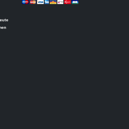
eute
rmen