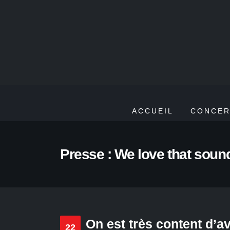
ACCUEIL
CONCER
Presse : We love that soun
On est très content d’a
22