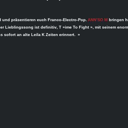
d und präsentieren euch Franco-Electro-Pop.
ANN’SO M
bringen h
er Lieblingssong ist definitiv‚ T »ime To Fight », mit seinem eno
ofort an alte Leila K Zeiten erinnert. »