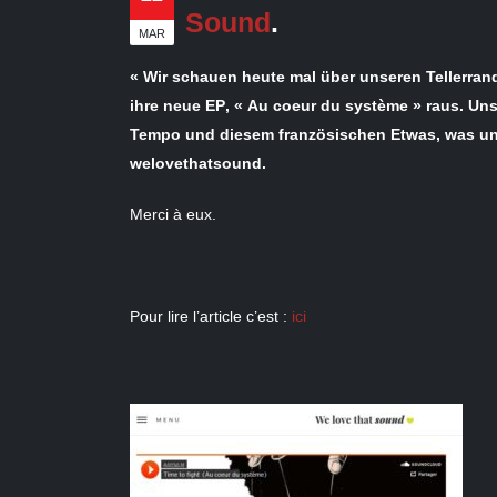
Sound
.
MAR
« Wir schauen heute mal über unseren Tellerran
ihre neue EP‚ « Au coeur du système » raus. Uns
Tempo und diesem französischen Etwas, was uns s
welovethatsound.
Merci à eux.
Pour lire l’article c’est :
ici