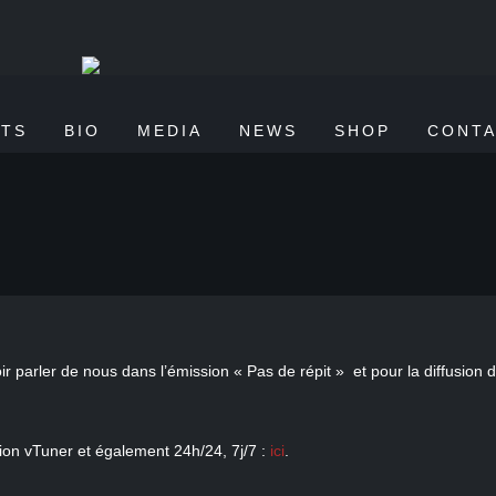
TS
BIO
MEDIA
NEWS
SHOP
CONT
r parler de nous dans l’émission « Pas de répit » et pour la diffusion 
tion vTuner et également 24h/24, 7j/7 :
ici
.