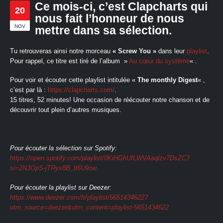
Ce mois-ci, c’est Clapcharts qui
20
nous fait l’honneur de nous
NOV
mettre dans sa sélection.
Tu retrouveras ainsi notre morceau
« Screw You »
dans leur
playlist
.
Pour rappel, ce titre est tiré de l’album »
Au cœur du système
« .
Pour voir et écouter cette playlist intitulée «
The monthly Digest
« ,
c’est par là :
https://clapcharts.com/
.
15 titres, 52 minutes! Une occasion de réécouter notre chanson et de
découvrir tout plein d’autres musiques.
Pour écouter la sélection sur Spotify:
https://open.spotify.com/playlist/0KiHGhUfLWVAaqlzv7DsZC?
si=2NJOpS-jTRyx8B_tl6U9ow
Pour écouter la playlist sur Deezer:
https://www.deezer.com/fr/playlist/5651434622?
utm_source=deezer&utm_content=playlist-5651434622