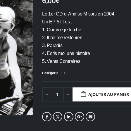
6,00
€
Le 1er CD d’ Ann’so M sorti en 2004.
Un EP 5 titres :
1. Comme je tombe
2. Il ne me reste rien
3. Paradis
4. Ecris moi une histoire
5. Vents Contraires
Catégorie :
CD
AJOUTER AU PANIER