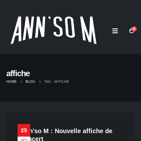
0
affiche
HOME
BLOG
TAG -
AFFICHE
25
Ann’so M : Nouvelle affiche de
concert
OCT