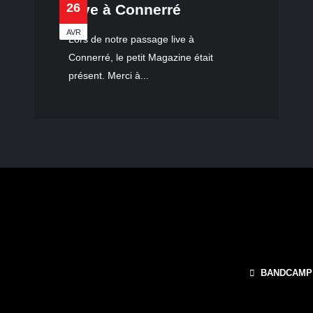
26
Live à Connerré
AVR
Lors de notre passage live à
Connerré, le petit Magazine était
présent. Merci à...
BANDCAMP