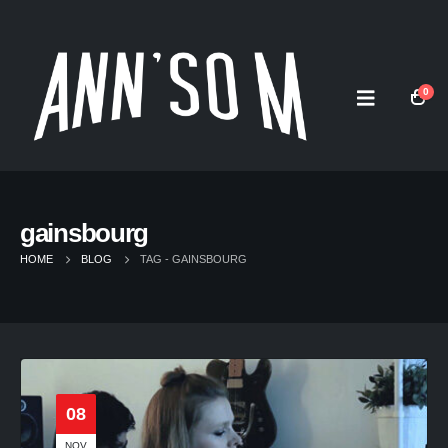
0
gainsbourg
HOME
BLOG
TAG -
GAINSBOURG
08
NOV