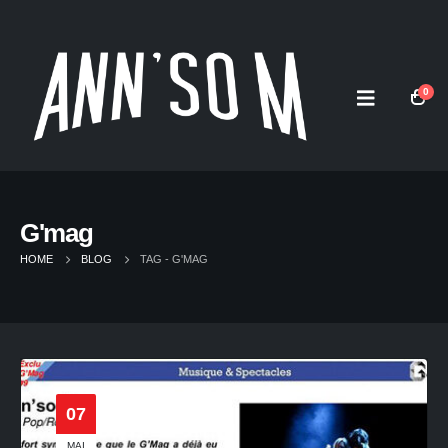
0
G'mag
HOME
BLOG
TAG -
G'MAG
07
MAI