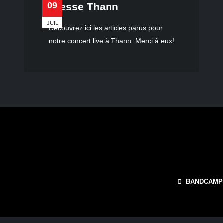
09
Presse Thann
JUIL
Découvrez ici les articles parus pour
notre concert live à Thann. Merci à eux!
BANDCAMP